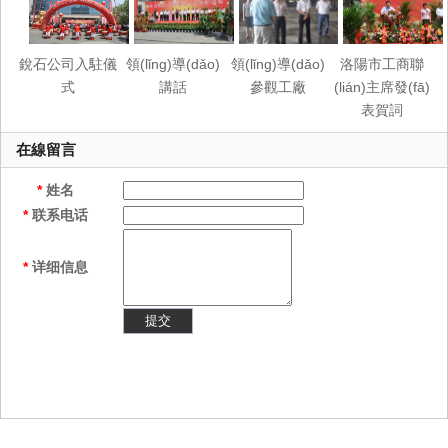
領(lǐng)導(dǎo)
領(lǐng)導(dǎo)
洛陽市工商聯
銳石公司入駐儀
講話
參觀工廠
(lián)主席發(fā)
式
表賀詞
在線留言
*
姓名
*
联系电话
*
详细信息