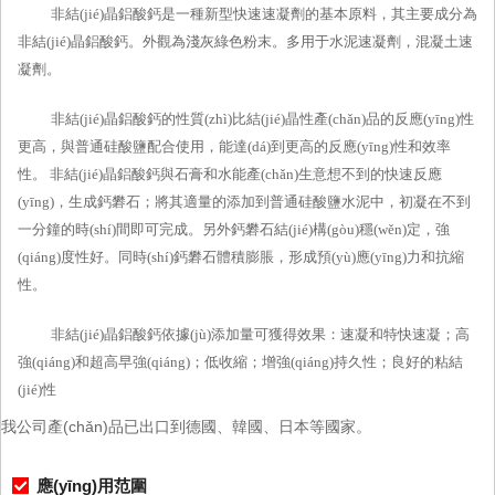
非結(jié)晶鋁酸鈣是一種新型快速速凝劑的基本原料，其主要成分為
非結(jié)晶鋁酸鈣。外觀為淺灰綠色粉末。多用于水泥速凝劑，混凝土速
凝劑。
非結(jié)晶鋁酸鈣的性質(zhì)比結(jié)晶性產(chǎn)品的反應(yīng)性
更高，與普通硅酸鹽配合使用，能達(dá)到更高的反應(yīng)性和效率
性。 非結(jié)晶鋁酸鈣與石膏和水能產(chǎn)生意想不到的快速反應
(yīng)，生成鈣礬石；將其適量的添加到普通硅酸鹽水泥中，初凝在不到
一分鐘的時(shí)間即可完成。另外鈣礬石結(jié)構(gòu)穩(wěn)定，強
(qiáng)度性好。同時(shí)鈣礬石體積膨脹，形成預(yù)應(yīng)力和抗縮
性。
非結(jié)晶鋁酸鈣依據(jù)添加量可獲得效果：速凝和特快速凝；高
強(qiáng)和超高早強(qiáng)；低收縮；增強(qiáng)持久性；良好的粘結
(jié)性
我公司產(chǎn)品已出口到德國、韓國、日本等國家。
應(yīng)用范圍