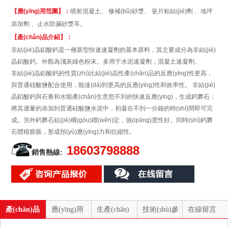
【應(yīng)用范圍】：
噴射混凝土、 修補(bǔ)砂漿、 瓷片粘結(jié)劑 、地坪
添加劑 、止水防漏砂漿等。
【產(chǎn)品介紹】：
非結(jié)晶鋁酸鈣是一種新型快速速凝劑的基本原料，其主要成分為非結(jié)
晶鋁酸鈣。外觀為淺灰綠色粉末。多用于水泥速凝劑，混凝土速凝劑。
非結(jié)晶鋁酸鈣的性質(zhì)比結(jié)晶性產(chǎn)品的反應(yīng)性更高，
與普通硅酸鹽配合使用，能達(dá)到更高的反應(yīng)性和效率性。 非結(jié)
晶鋁酸鈣與石膏和水能產(chǎn)生意想不到的快速反應(yīng)，生成鈣礬石；
將其適量的添加到普通硅酸鹽水泥中，初凝在不到一分鐘的時(shí)間即可完
成。另外鈣礬石結(jié)構(gòu)穩(wěn)定，強(qiáng)度性好。同時(shí)鈣礬
石體積膨脹，形成預(yù)應(yīng)力和抗縮性。
非結(jié)晶鋁酸鈣依據(jù)添加量可獲得效果：速凝和特快速凝；高強(qiáng)
18603798888
銷售熱線:
和超高早強(qiáng)；低收縮；增強(qiáng)持久性；良好的粘結(jié)性
我公司產(chǎn)品已出口到德國、韓國、日本等國家。...
產(chǎn)品
應(yīng)用
生產(chǎn)
技術(shù)參
在線留言
介紹
范圍
流程
數(shù)