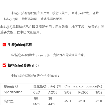
非結(jié)晶鋁酸鈣的主要用途：噴射混凝土、 修補(bǔ)砂漿、 瓷片
粘結(jié)劑 、地坪添加劑 、止水防漏砂漿等。
非結(jié)晶鋁酸鈣已在國外廣泛使用，用在隧道，地下工程（核電站）等
重要大型工程中已大量使用。
生產(chǎn)流程
高品質(zhì)鋁礬土，石灰，按一定比例在電熔爐里冶煉。
技術(shù)參數(shù)
非結(jié)晶鋁酸鈣的理化指標(biāo)：
理化指標(biāo)（%）Chemical composition(%)
規(guī) 格
Specification
CaO
Al2O3
SiO2
Fe2O3
TiO2
50-
38-
高鈣型
≤5.0
≤2.0
≤2.0
55%
44%