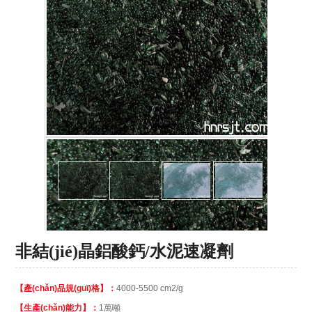
非結(jié)晶鋁酸鈣/水泥速凝劑
【產(chǎn)品規(guī)格】：
4000-5500 cm2/g
【生產(chǎn)能力】：
1萬噸